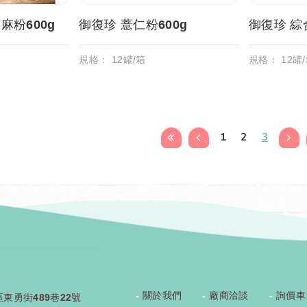
麻粉600g
御復珍 薏仁粉600g
御復
規格： 12罐/箱
規格： 12罐
1
2
3
關於我們
廠商洽談
詢價車
區東勇街489巷22號