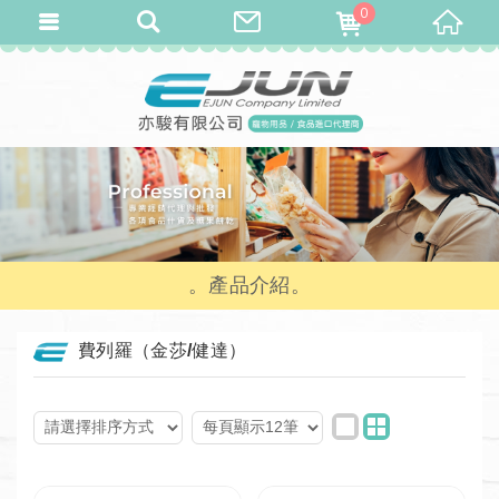
0
產品介紹
費列羅（金莎/健達）