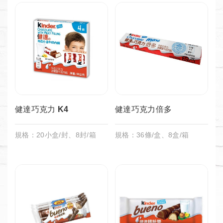
健達巧克力 K4
健達巧克力倍多
規格：20小盒/封、8封/箱
規格：36條/盒、8盒/箱