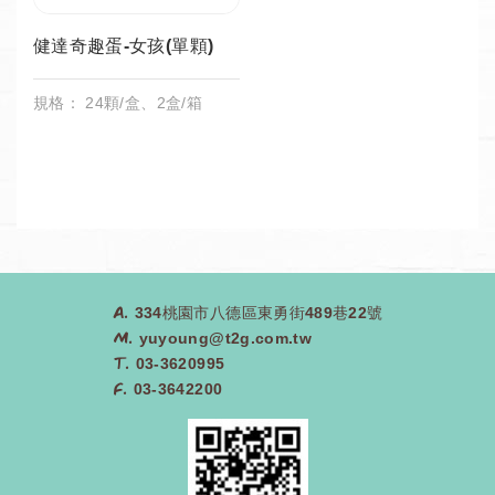
健達奇趣蛋-女孩(單顆)
規格： 24顆/盒、2盒/箱
A.
334桃園市八德區東勇街489巷22號
M.
yuyoung@t2g.com.tw
T.
03-3620995
F.
03-3642200