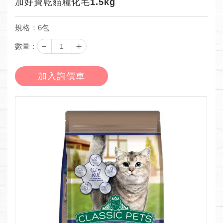
加好寶乾貓糧化毛1.5kg
規格：6包
－
＋
數量 :
加入詢價車