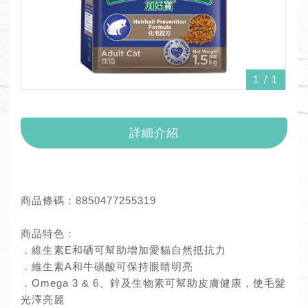
1
/
1
詳細介紹
商品條碼：8850477255319
商品特色：
．維生素E和硒可幫助增加愛貓自然抵抗力
．維生素A和牛磺酸可保持眼睛明亮
．Omega 3 & 6、鋅及生物素可幫助皮膚健康，使毛髮
光澤亮麗