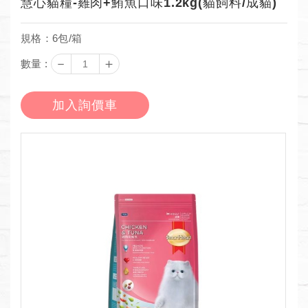
慧心貓糧-雞肉+鮪魚口味1.2kg(貓飼料/成貓)
規格：6包/箱
－
＋
數量 :
加入詢價車