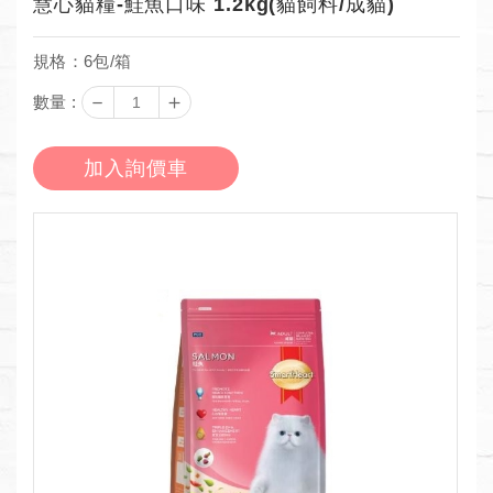
慧心貓糧-鮭魚口味 1.2kg(貓飼料/成貓)
規格：6包/箱
－
＋
數量 :
加入詢價車