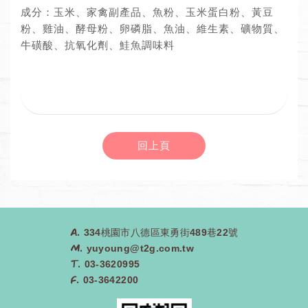
成分：玉米、家禽副產品、魚粉、玉米蛋白粉、黃豆
粉、雞油、酵母粉、卵磷脂、魚油、維生素、礦物質、
牛磺酸、抗氧化劑、鮭魚調味料
回上頁
A.
334桃園市八德區東勇街489巷22號
M.
yuyoung@t2g.com.tw
T.
03-3620995
F.
03-3642200