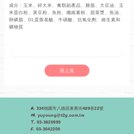
成分：玉米、碎大米、禽類副產品、雞脂、大豆油、玉
米蛋白粉、黃豆粉、魚粉、纖維素粉、甜菜漿、魚油、
卵磷脂、DL蛋胺基酸、牛磺酸、抗氧化劑、維生素和
礦物質
回上頁
A.
334桃園市八德區東勇街489巷22號
M.
yuyoung@t2g.com.tw
T.
03-3620995
F.
03-3642200