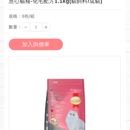
慧心貓糧-化毛配方1.1kg(貓飼料/成貓)
規格：6包/箱
－
＋
數量 :
加入詢價車