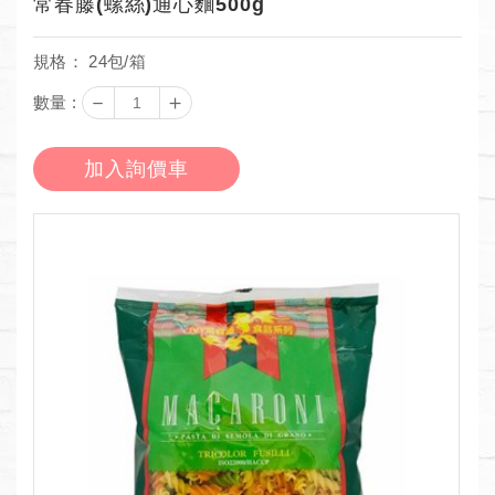
常春藤(螺絲)通心麵500g
規格： 24包/箱
－
＋
數量 :
加入詢價車